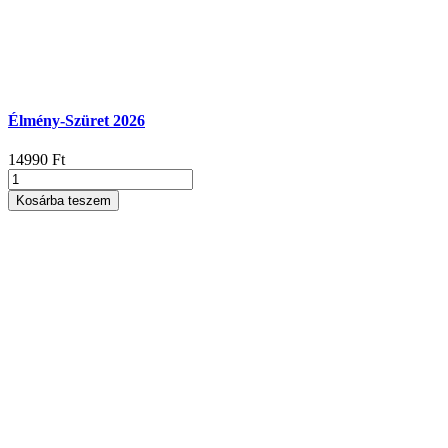
Élmény-Szüret 2026
14990
Ft
Élmény-
Szüret
Kosárba teszem
2026
mennyiség