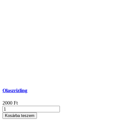
Olaszrizling
2000
Ft
Olaszrizling
mennyiség
Kosárba teszem