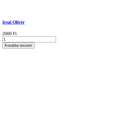
Irsai Olivér
2000
Ft
Irsai
Olivér
Kosárba teszem
mennyiség