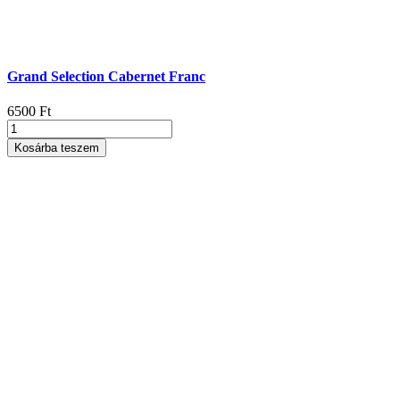
Grand Selection Cabernet Franc
6500
Ft
Grand
Selection
Kosárba teszem
Cabernet
Franc
mennyiség