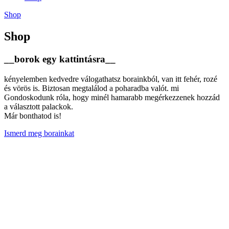
Shop
Shop
__borok egy kattintásra__
kényelemben kedvedre válogathatsz borainkból, van itt fehér, rozé
és vörös is. Biztosan megtalálod a poharadba valót. mi
Gondoskodunk róla, hogy minél hamarabb megérkezzenek hozzád
a választott palackok.
Már bonthatod is!
Ismerd meg borainkat