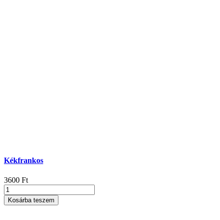
Kékfrankos
3600
Ft
Kékfrankos
mennyiség
Kosárba teszem