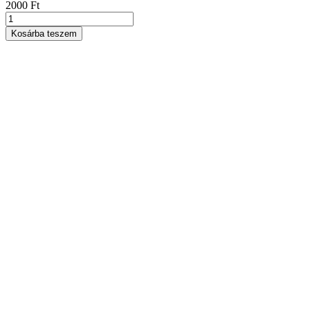
2000
Ft
Kékfrankos
rozé
Kosárba teszem
mennyiség