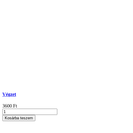
Végzet
3600
Ft
Végzet
mennyiség
Kosárba teszem