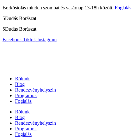
Ugrás
Borkóstolás minden szombat és vasárnap 13-18h között.
Foglalás
a
5Dudás Borászat —
tartalomhoz
5Dudás Borászat
Facebook
Tiktok
Instagram
Rólunk
Blog
Rendezvényhelyszín
Programok
Foglalás
Rólunk
Blog
Rendezvényhelyszín
Programok
Foglalás