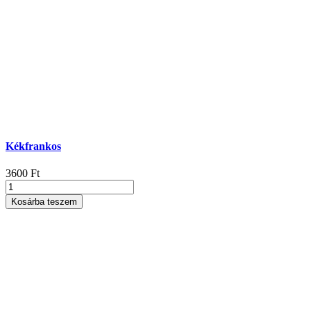
Kékfrankos
3600
Ft
Kékfrankos
mennyiség
Kosárba teszem