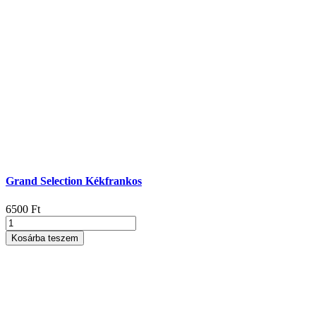
Grand Selection Kékfrankos
6500
Ft
Grand
Selection
Kosárba teszem
Kékfrankos
mennyiség