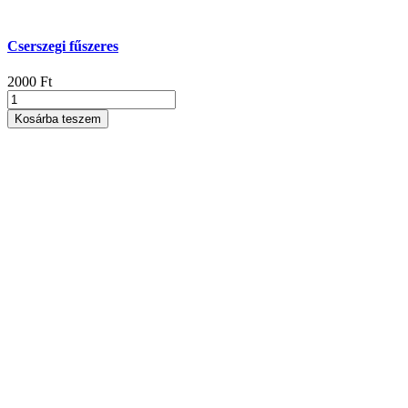
Cserszegi fűszeres
2000
Ft
Cserszegi
fűszeres
Kosárba teszem
mennyiség