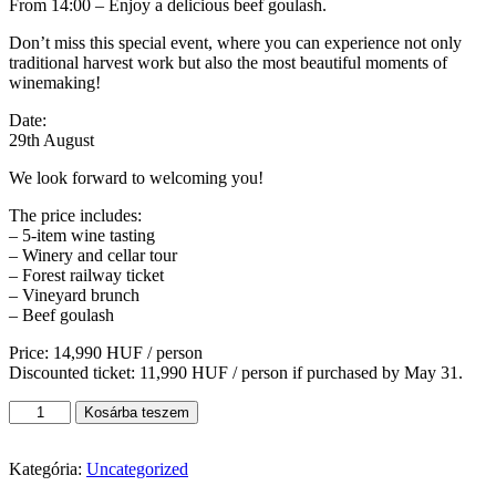
From 14:00 – Enjoy a delicious beef goulash.
Don’t miss this special event, where you can experience not only
traditional harvest work but also the most beautiful moments of
winemaking!
Date:
29th August
We look forward to welcoming you!
The price includes:
– 5-item wine tasting
– Winery and cellar tour
– Forest railway ticket
– Vineyard brunch
– Beef goulash
Price: 14,990 HUF / person
Discounted ticket: 11,990 HUF / person if purchased by May 31.
Élmény-
Kosárba teszem
Szüret
2026
mennyiség
Kategória:
Uncategorized