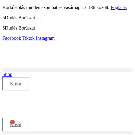
Ugrás
Borkóstolás minden szombat és vasárnap 13-18h között.
Foglalás
a
5Dudás Borászat —
tartalomhoz
5Dudás Borászat
Facebook
Tiktok
Instagram
Shop
Kosár
0
Kosár