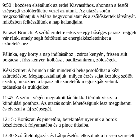
9:50 : közösen elsétálunk az erdei Kisvasúthoz, ahonnan a festői
szépségű szőlőterületre vezet az utunk. Az utazás során
megcsodálhatjuk a Mátra hegyvonulatait és a szőlőskertek látványát,
miközben felkészülünk a nap kalandjaira.
Paraszt Brunch: A szőlőterületre érkezve egy bőséges paraszt reggeli
vár ránk, amely segít feltölteni az energiakészleteinket a
szüreteléshez
Pálinka, egy korty a nap indításához , zsíros kenyér , frissen sült
pogácsa , friss kenyér, kolbász , padlizsánkrém, zöldségek.
Kézi Szüret: A brunch után mindenki bekapcsolódhat a kézi
szüretelésbe. Megtapasztalhatjuk, milyen érzés saját kezűleg szőlőt
szedni, miközben a tapasztalt szüretelők megosztják velünk
tudásukat és trükkjeiket.
11:45: A szüret végén megrakott ládáinkkal térünk vissza a
kiindulási ponthoz. Az utazás során lehetőségünk lesz megpihenni
és élvezni a táj szépségét.
12:15 : Borászati és pincetúra, betekintést nyerünk a borok
készítésének folyamatába és a pince titkaiba.
13:30 Szőlőfeldolgozás és Lábpréselés: elkezdjük a frissen szüretelt