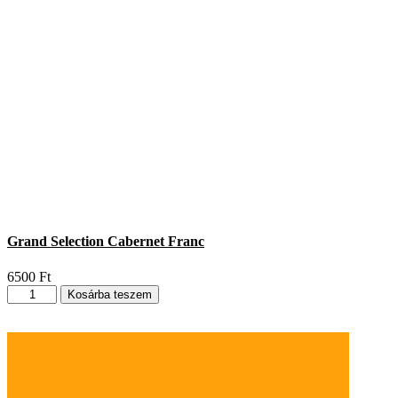
Grand Selection Cabernet Franc
6500
Ft
Grand
Kosárba teszem
Selection
Cabernet
Franc
mennyiség