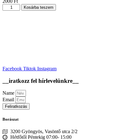
2000
Ft
Olaszrizling
Kosárba teszem
mennyiség
Facebook
Tiktok
Instagram
__iratkozz fel hírlevelünkre__
Name
Email
Feliratkozás
Borászat
3200 Gyöngyös, Vasöntő utca 2/2
Hétfőtől Péntekig 07:00- 15:00