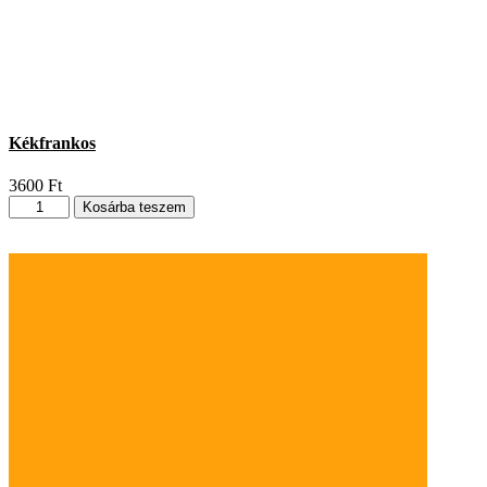
Kékfrankos
3600
Ft
Kékfrankos
Kosárba teszem
mennyiség