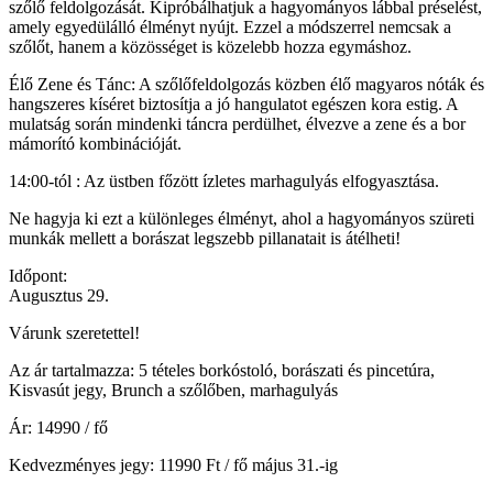
szőlő feldolgozását. Kipróbálhatjuk a hagyományos lábbal préselést,
amely egyedülálló élményt nyújt. Ezzel a módszerrel nemcsak a
szőlőt, hanem a közösséget is közelebb hozza egymáshoz.
Élő Zene és Tánc: A szőlőfeldolgozás közben élő magyaros nóták és
hangszeres kíséret biztosítja a jó hangulatot egészen kora estig. A
mulatság során mindenki táncra perdülhet, élvezve a zene és a bor
mámorító kombinációját.
14:00-tól : Az üstben főzött ízletes marhagulyás elfogyasztása.
Ne hagyja ki ezt a különleges élményt, ahol a hagyományos szüreti
munkák mellett a borászat legszebb pillanatait is átélheti!
Időpont:
Augusztus 29.
Várunk szeretettel!
Az ár tartalmazza: 5 tételes borkóstoló, borászati és pincetúra,
Kisvasút jegy, Brunch a szőlőben, marhagulyás
Ár: 14990 / fő
Kedvezményes jegy: 11990 Ft / fő május 31.-ig